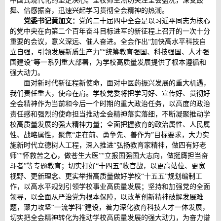
中国式现代化的坚定决心。全校师生热切关注全会盛况，深受鼓
舞、倍感振奋，迅速兴起学习贯彻全会精神的热潮。
党委书记黄加文：
党的二十届四中全会是以习近平同志为核心
的党中央在向第二个百年奋斗目标进军的新征程上召开的一次十分
重要的会议，意义深远、催人奋进。全会作出“加快高水平科技自
立自强，引领发展新质生产力”“统筹教育强国、科技强国、人才强
国建设”等一系列重大部署，为学校高质量发展提供了根本遵循和
强大动力。
面对新时代新征程新使命，面对中医药振兴发展的重大机遇，
我们责任重大，使命在肩。学校党委将把学习好、宣传好、贯彻好
全会精神作为当前和今后一个时期的重大政治任务，以高度的政治
责任感和强烈的使命担当推动全会精神落实落细，不断凝聚推动学
校高质量发展的强大精神力量；全面把握教育的政治属性、人民属
性、战略属性，聚焦“走在前、勇争先、善作为”目标要求，大力实
施新时代立德树人工程，深入推进“弘扬教育家精神，做四有好老
师”“怀救苦之心，做苍生大医”“立报国强国大志向，做挺膺担当奋
斗者”等专题教育；切实打好“十四五”收官战，以更高站位、更宽
视野、更新理念、更实举措高质量做好学校“十五五”规划编制工
作，以高水平规划引领学校事业高质量发展；坚持和加强党的全面
领导，以全面从严治党为根本保障，以改革创新精神破解发展难
题，聚力攻坚“一流学科”建设，着力深化教育科技人才一体发展，
切实把全会精神转化为推动学校高质量发展的强大动力，为奋力谱