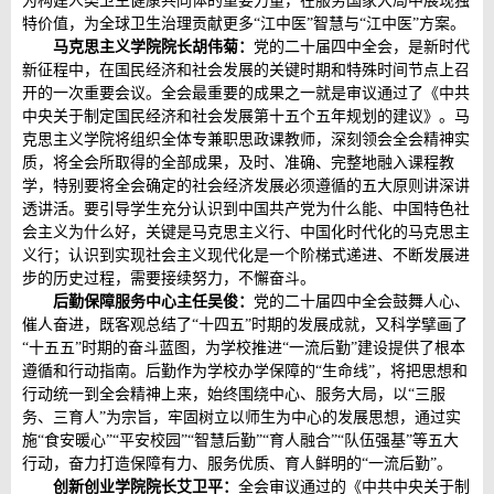
为构建人类卫生健康共同体的重要力量，在服务国家大局中展现独
特价值，为全球卫生治理贡献更多“江中医”智慧与“江中医”方案。
马克思主义学院院长胡伟菊：
党的二十届四中全会，是新时代
新征程中，在国民经济和社会发展的关键时期和特殊时间节点上召
开的一次重要会议。全会最重要的成果之一就是审议通过了《中共
中央关于制定国民经济和社会发展第十五个五年规划的建议》。马
克思主义学院将组织全体专兼职思政课教师，深刻领会全会精神实
质，将全会所取得的全部成果，及时、准确、完整地融入课程教
学，特别要将全会确定的社会经济发展必须遵循的五大原则讲深讲
透讲活。要引导学生充分认识到中国共产党为什么能、中国特色社
会主义为什么好，关键是马克思主义行、中国化时代化的马克思主
义行；认识到实现社会主义现代化是一个阶梯式递进、不断发展进
步的历史过程，需要接续努力，不懈奋斗。
后勤保障服务中心主任吴俊：
党的二十届四中全会鼓舞人心、
催人奋进，既客观总结了“十四五”时期的发展成就，又科学擘画了
“十五五”时期的奋斗蓝图，为学校推进“一流后勤”建设提供了根本
遵循和行动指南。后勤作为学校办学保障的“生命线”，将把思想和
行动统一到全会精神上来，始终围绕中心、服务大局，以“三服
务、三育人”为宗旨，牢固树立以师生为中心的发展思想，通过实
施“食安暖心”“平安校园”“智慧后勤”“育人融合”“队伍强基”等五大
行动，奋力打造保障有力、服务优质、育人鲜明的“一流后勤”。
创新创业学院院长艾卫平
：
全会审议通过的《中共中央关于制