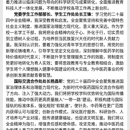
着力推进以临床问题为导向的科学研究与成果转化，全面推进教育
科技人才一体化发展，不断推动学校各项工作再上新台阶。
党委学生工作部部长、学生工作处处长王锋：
学习党的二十届
四中全会精神，我深受教育和启发。全会聚焦坚持和完善中国特色
社会主义制度、推进国家治理能力现代化，意义重大深远。作为学
校一名学工干部，我将把全会精神内化于心、外化于行，切实贯彻
到立德树人全过程，为培养担当民族复兴大任的时代新人贡献力
量。我深刻认识到，要着力强化对青年学生的思想引领，用党的创
新理论铸魂育人，引导学生坚定文化自信，深刻理解中医药学的独
特价值和时代意义；不断提升学生管理服务工作的效能，将制度优
势更好地转化为育人实效；要将思政教育与专业教育相结合，激励
学生将个人理想融入健康中国建设的伟大实践，为中医药事业的传
承创新发展贡献青春智慧。
国际交流合作处处长杨昌昕：
党的二十届四中全会聚焦推进国
家治理体系和治理能力现代化，为新时代中医药国际交流合作指明
了方向、注入了强大动力。我们将把学校学科优势转化为国际传播
效能，推动中医药更高质量融入“一带一路”建设。积极构建与国际
接轨的标准体系，强化规则“软联通”，使针灸、中药等在更广范围
内获得认可与接受；创新合作模式，深化医疗服务、科研协作、人
才培养与产业对接，既传递健康福祉，也促进文明互鉴。我们将以
全会精神为指引，增强责任感和使命感，攻坚克难，推动中医药成