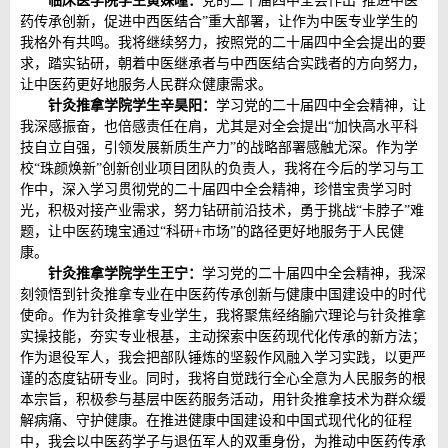
临床医学院学生黄姝曈：
党的二十届四中全会作出“推进中医
药传承创新，促进中西医结合”重大部署，让作为中医专业学生的
我格外有共鸣。我将继续努力，按照党的二十届四中全会提出的要
求，踏实钻研，朝着中医继承者与中西医结合实践者的方向努力，
让中医药更好地服务人民群众健康需求。
针灸推拿学院学生辛昊阳：
学习党的二十届四中全会精神，让
我深感振奋，也倍感责任在肩，尤其是对全会提出“加快高水平科
技自立自强，引领发展新质生产力”的战略部署感触尤深。作为学
校“珠颜焕新”创新创业项目团队的负责人，我将在今后的学习与工
作中，深入学习贯彻党的二十届四中全会精神，珍惜宝贵学习时
光，积极对接产业需求，努力钻研前沿技术，勇于挑战“卡脖子”难
题，让中医药瑰宝通过“科研+市场”的路径更好地服务于人民健
康。
针灸推拿学院学生王宁：
学习党的二十届四中全会精神，我深
刻领悟到针灸推拿专业在中医药传承创新与健康中国建设中的时代
使命。作为针灸推拿专业学生，我将聚焦经络腧穴理论与针灸推拿
实操技能，夯实专业根基，主动探索中医药现代化传承的新方法；
作为退役军人，我会把部队锤炼的坚毅作风融入学习实践，以更严
谨的态度钻研专业。同时，我将自觉践行全心全意为人民服务的根
本宗旨，积极参与基层中医药服务活动，用针灸推拿技术为群众缓
解病痛、守护健康。在推进健康中国建设和中国式现代化的征程
中，我会以中医药学子与退伍军人的双重身份，为推动中医药传承