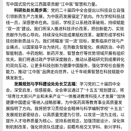
写中国式现代化江西篇章贡献“江中医”智慧和力量。
科研处处长周步高：
党的二十届四中全会提出以科技自立自强
引领新质生产力发展，为中医药发展锚定了航向。作为学校科技战
线一员，深感使命在肩。当前，学校正以系统改革破局，持续赋能
“双一流”建设。我们将深入推进科技评价改革，把创新能力、实效
贡献作为核心导向，持续深化科技成果赋权改革，凝聚形成学校科
技创新新质战斗力。我们将瞄准“双一流”目标，聚焦临床疗效与产
业痛点，以国家级平台为依托，在热敏灸智能化、疾病防治、中药
智能制造、中药炮制、新药开发、智慧食疗等优势领域开展有组织
攻关。我们将通过政产学研深度融合，推动从基础研究到成果转化
的双向互动，让更多科技创新为健康中国服务，强化学校社会服务
能力，推动“江中医”品牌走向世界，让千年岐黄智慧在科技赋能中
焕发新生。
发展规划与学科建设处处长艾志福：
学习党的二十届四中全
会，深受启发，倍感振奋。全会审议通过了“十五五”规划建议，将
“培育壮大新兴产业和未来产业”“一体推进教育科技人才发展”“加快
健康中国建设”等纳入战略部署，为中医药高等教育事业高质量发
展指明了方向。我将把学习贯彻全会精神与科学编制学校“十五五”
发展规划紧密结合，以高质量党建为引领，以攻坚一流为主线，以
提升人才培养质量为核心，坚持系统观念，加强顶层设计，深化体
制机制改革，强化师资队伍建设，前瞻布局交叉学科、新兴学科，