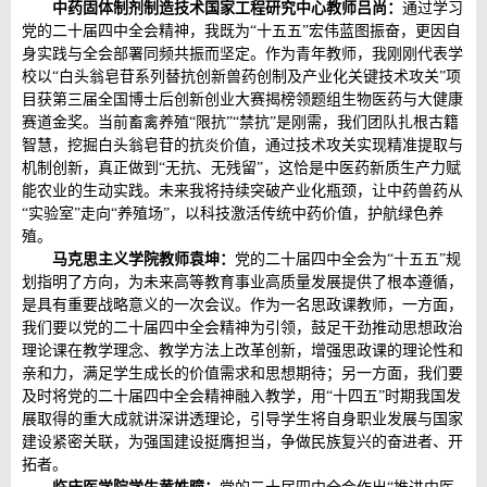
中药固体制剂制造技术国家工程研究中心教师吕尚：
通过学习
党的二十届四中全会精神，我既为“十五五”宏伟蓝图振奋，更因自
身实践与全会部署同频共振而坚定。作为青年教师，我刚刚代表学
校以“白头翁皂苷系列替抗创新兽药创制及产业化关键技术攻关”项
目获第三届全国博士后创新创业大赛揭榜领题组生物医药与大健康
赛道金奖。当前畜禽养殖“限抗”“禁抗”是刚需，我们团队扎根古籍
智慧，挖掘白头翁皂苷的抗炎价值，通过技术攻关实现精准提取与
机制创新，真正做到“无抗、无残留”，这恰是中医药新质生产力赋
能农业的生动实践。未来我将持续突破产业化瓶颈，让中药兽药从
“实验室”走向“养殖场”，以科技激活传统中药价值，护航绿色养
殖。
马克思主义学院教师袁坤：
党的二十届四中全会为“十五五”规
划指明了方向，为未来高等教育事业高质量发展提供了根本遵循，
是具有重要战略意义的一次会议。作为一名思政课教师，一方面，
我们要以党的二十届四中全会精神为引领，鼓足干劲推动思想政治
理论课在教学理念、教学方法上改革创新，增强思政课的理论性和
亲和力，满足学生成长的价值需求和思想期待；另一方面，我们要
及时将党的二十届四中全会精神融入教学，用“十四五”时期我国发
展取得的重大成就讲深讲透理论，引导学生将自身职业发展与国家
建设紧密关联，为强国建设挺膺担当，争做民族复兴的奋进者、开
拓者。