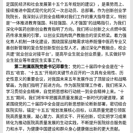
定国民经济和社会发展第十五个五年规划的建议》，是乘势而上、
接续推进中国式现代化的又一次总动员、总部署。作为创新创业学
院院长，我深刻认识到全会精神对我们工作的重大指导意义，特别
是“一体推进教育强国、科技强国、人才强国”的战略指引，为我们
深化中医药创新创业教育指明了方向。我们将以创新之火点燃中医
药传承发展的引擎，以创业实践构筑产教融合的坚实桥梁。着力强
化育人机制一体化建设，围绕国家战略需求培养既懂中医药专业又
善创新管理的复合型创新型创业型人才。通过深化产教融合，校企
共建“就业创业对接平台”，提高毕业生就业创业质量，扎实做好毕
业生就业等年度民生实事工作。
第二附属医院党委书记邓春生：
党的二十届四中全会是在“十
四五”收官、“十五五”开局的关键节点召开的一次具有全局性、历
史性意义的重要会议，对我国未来五年发展作出了顶层设计和战略
擘画，为我们指明了前进方向。作为医院管理工作者，我们将深入
学习贯彻全会精神，自觉把思想和行动统一到全会精神上来。“十
五五”期间，我们将牢牢把握高质量发展这一新时代的硬道理，紧
紧围绕党的二十届四中全会提出的新思想新论断新部署，密切结合
医院实际，锚定“十五五”规划发展核心目标，以高质量党建引领医
院高质量发展，凝心聚力、真抓实干、开拓创新，切实把学习成果
转化为推动医院高质量发展的生动实践，不断提升医院综合服务能
力和水平，为健康中国建设和群众身心健康做出新的更大贡献。