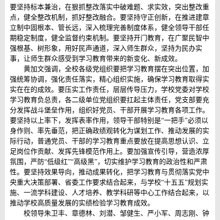
要坚持标本兼治，在狠抓整改落实中破难题、求实效，突出整改重
点，健全整改机制，抓好整改融合。要坚持守正创新，在推进建章
立制中固根本、管长远，深入梳理完善制度体系，健全领导干部任
期稳定制度，健全监督约束机制。要坚持开门教育，在广聚民智中
强根基、树形象，用好民声通道，深入师生群众，坚持为民办实
事，让师生群众感受到学习教育带来的新变化、新成效。
黄加文强调，全校各级党组织要把学习教育摆在突出位置，加
强统筹协调，强化责任落实，精心组织实施，确保学习教育取得实
实在在的成效。要压实工作责任，层层传导压力，学校党委对学校
学习教育负总责，各二级单位党组织要扛起主体责任，党支部要充
分发挥战斗堡垒作用，组织好党员、干部开展学习教育各项工作。
要坚持以上率下，发挥表率作用，领导干部特别是“一把手”必须以
身作则、率先垂范，把正确政绩观转化为谋划工作、推动发展的实
际行动，普通党员、干部的学习教育重点要放在提高思想认识、立
足岗位作贡献、发挥先锋模范作用上。要加强宣传引导，营造浓厚
氛围，严防“低级红”“高级黑”，切实维护学习教育的政治性和严肃
性。要坚持效果导向，推动成果转化，把学习教育与贯彻落实党中
央重大决策部署、省委工作要求结合起来，与学校“十五五”规划实
施、一流学科建设、人才培养、教学科研等中心工作结合起来，以
推动学校高质量发展的实绩检验学习教育成效。
校领导朱卫丰、章德林、刘潜、邹健生、严小军、周志刚、钟