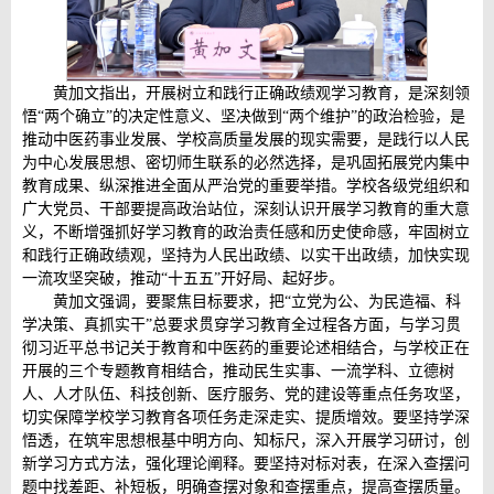
黄加文指出，开展树立和践行正确政绩观学习教育，是深刻领
悟“两个确立”的决定性意义、坚决做到“两个维护”的政治检验，是
推动中医药事业发展、学校高质量发展的现实需要，是践行以人民
为中心发展思想、密切师生联系的必然选择，是巩固拓展党内集中
教育成果、纵深推进全面从严治党的重要举措。学校各级党组织和
广大党员、干部要提高政治站位，深刻认识开展学习教育的重大意
义，不断增强抓好学习教育的政治责任感和历史使命感，牢固树立
和践行正确政绩观，坚持为人民出政绩、以实干出政绩，加快实现
一流攻坚突破，推动“十五五”开好局、起好步。
黄加文强调，要聚焦目标要求，把“立党为公、为民造福、科
学决策、真抓实干”总要求贯穿学习教育全过程各方面，与学习贯
彻习近平总书记关于教育和中医药的重要论述相结合，与学校正在
开展的三个专题教育相结合，推动民生实事、一流学科、立德树
人、人才队伍、科技创新、医疗服务、党的建设等重点任务攻坚，
切实保障学校学习教育各项任务走深走实、提质增效。要坚持学深
悟透，在筑牢思想根基中明方向、知标尺，深入开展学习研讨，创
新学习方式方法，强化理论阐释。要坚持对标对表，在深入查摆问
题中找差距、补短板，明确查摆对象和查摆重点，提高查摆质量。