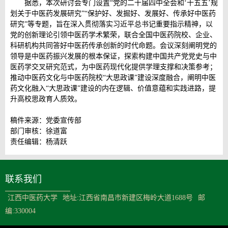
据悉，本次研讨会专门设置“党的二十届四中全会和‘十五五’规
划关于中医药发展研究”“保护好、发掘好、发展好、传承好中医药
研究”等专题，旨在深入贯彻落实习近平总书记重要指示精神，以
党的创新理论引领中医药学术繁荣，联合全国中医药院校、企业、
科研机构共同答好中医药传承创新的时代命题。会议深刻阐明党的
领导是中医药振兴发展的根本保证，探索构建中国共产党党史与中
医药学交叉研究范式，为中医药现代化提供学理支撑和决策参考；
推动中医药文化与中医药院校“大思政课”建设深度融合，阐明中医
药文化融入“大思政课”建设的内在逻辑、价值意蕴和实践进路，提
升高校思政育人质效。
稿件来源：党委宣传部
部门审核：徐道富
责任编辑：杨清跃
联系我们
江西中医药大学
地址:江西省南昌市新建区梅岭大道1688号
邮
编:330004