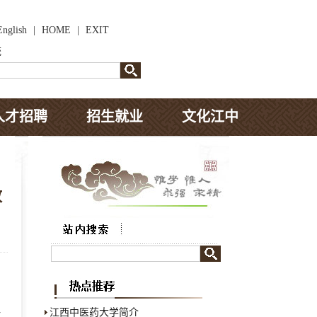
English
|
HOME
|
EXIT
统
人才招聘
招生就业
文化江中
政
局
专
江西中医药大学简介
转