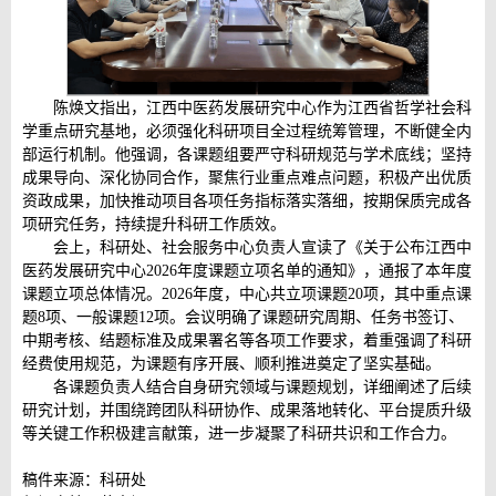
陈焕文指出，江西中医药发展研究中心作为江西省哲学社会科
学重点研究基地，必须强化科研项目全过程统筹管理，不断健全内
部运行机制。他强调，各课题组要严守科研规范与学术底线；坚持
成果导向、深化协同合作，聚焦行业重点难点问题，积极产出优质
资政成果，加快推动项目各项任务指标落实落细，按期保质完成各
项研究任务，持续提升科研工作质效。
会上，科研处、社会服务中心负责人宣读了《关于公布江西中
医药发展研究中心2026年度课题立项名单的通知》，通报了本年度
课题立项总体情况。2026年度，中心共立项课题20项，其中重点课
题8项、一般课题12项。会议明确了课题研究周期、任务书签订、
中期考核、结题标准及成果署名等各项工作要求，着重强调了科研
经费使用规范，为课题有序开展、顺利推进奠定了坚实基础。
各课题负责人结合自身研究领域与课题规划，详细阐述了后续
研究计划，并围绕跨团队科研协作、成果落地转化、平台提质升级
等关键工作积极建言献策，进一步凝聚了科研共识和工作合力。
稿件来源：科研处