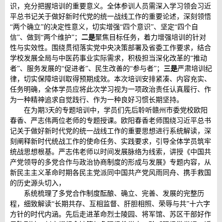
识，充分把握培训的重要意义。全体参训人员需深入学习领会习近
平总书记关于做好新时代党的统一战线工作的重要论述，深刻领悟
“两个确立”的决定性意义，切实增强“四个意识”、坚定“四个自
信”、做到“两个维护”；
二是
聚焦目标任务，着力增强培训的针对
性与实效性。围绕贯彻落实党中央决策部署及省委工作要求，结合
学校发展全局与中医药事业实际需求，积极担当深化改革的“推动
者”、服务发展的“促进者”、民生改善的“参与者”；
三是
严肃培训纪
律，切实保障培训取得预期成效。本次培训安排紧凑、内容充实、
任务明确，全体学员应将此次学习视为一项政治责任认真履行、作
为一种精神追求自觉践行、作为一种良好习惯长期坚持。
在为期3天的专题培训中，学员们先后聆听赣州市委党校欧阳
春香、严志伟两位老师的专题授课。欧阳春香老师围绕习近平总书
记关于做好新时代党的统一战线工作的重要思想进行系统解读，深
刻阐释新时代统战工作的使命任务、实践要求，引导全体学员筑牢
统战思想根基。严志伟老师以时间发展脉络为线索，讲授《中国共
产党领导的多党合作与政治协商制度的形成与发展》专题内容，从
新民主主义革命时期各民主党派同中国共产党风雨同舟、携手救国
的历史源头切入，
系统梳理了多党合作制度酝酿、确立、完善、发展的完整历
程，细致解读“长期共存、互相监督、肝胆相照、荣辱与共”十六字
方针的时代内涵。先后走进革命烈士陵园、将军馆、苏区干部好作