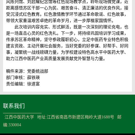
风陈列馆、刘启耀纪念馆等红色现场教学点，聆听现场微党课，近
距离感悟苏区干部一心为民、艰苦奋斗、清正廉洁的优良作风，接
受沉浸式红色教育。红色激情教学环节通过革命歌谣、红色故事，
带领大家重温艰苦卓绝的革命岁月，进一步厚植家国情怀。
此次培训内容充实、形式鲜活，既是一次深刻的理论充电，也
是一场直击心灵的红色洗礼。下一步，将持续巩固培训学习成果，
传承苏区革命精神，坚守参政履职初心，立足中医药专业特色积极
建言资政、主动开展社会服务，当好党委的好参谋、好帮手、好同
事，凝聚统一战线磅礴力量，为学校建设特色高水平中医药大学、
助力江西中医药产业高质量发展贡献党外智慧与力量。
稿件来源：党委统战部
部门审核：薛铁瑛
责任编辑：徐道富
联系我们
江西中医药大学
地址:江西省南昌市新建区梅岭大道1688号
邮
编:330004