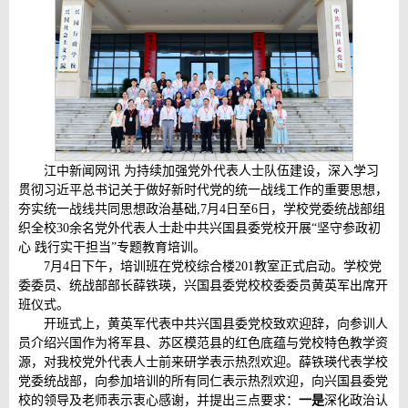
江中新闻网讯 为持续加强党外代表人士队伍建设，深入学习
贯彻习近平总书记关于做好新时代党的统一战线工作的重要思想，
夯实统一战线共同思想政治基础,7月4日至6日，学校党委统战部组
织全校30余名党外代表人士赴中共兴国县委党校开展“坚守参政初
心 践行实干担当”专题教育培训。
7月4日下午，培训班在党校综合楼201教室正式启动。学校党
委委员、统战部部长薛铁瑛，兴国县委党校校委委员黄英军出席开
班仪式。
开班式上，黄英军代表中共兴国县委党校致欢迎辞，向参训人
员介绍兴国作为将军县、苏区模范县的红色底蕴与党校特色教学资
源，对我校党外代表人士前来研学表示热烈欢迎。薛铁瑛代表学校
党委统战部，向参加培训的所有同仁表示热烈欢迎，向兴国县委党
校的领导及老师表示衷心感谢，并提出三点要求：
一是
深化政治认