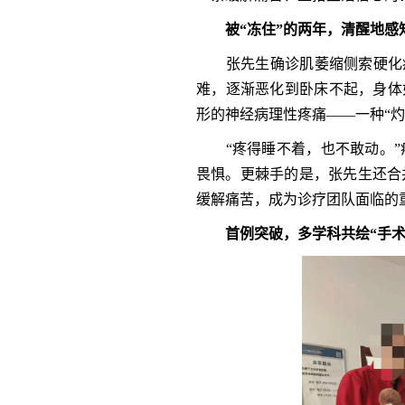
被“冻住”的两年
，
清醒地感
张先生确诊肌萎缩侧索硬化症（
难，逐渐恶化到卧床不起，身体
形的神经病理性疼痛——一种“灼
“疼得睡不着，也不敢动。”
畏惧。更棘手的是，张先生还合
缓解痛苦，成为诊疗团队面临的
首例突破
，
多学科共绘“手术