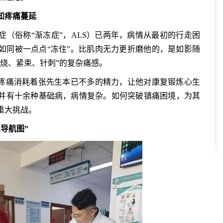
知疼痛蔓延
俗称“渐冻症”，ALS）已两年，病情从最初的行走困
如同被一点点“冻住”。比肌肉无力更折磨他的，是如影随
烧、紧束、针刺”的复杂痛感。
疼痛消耗着张先生本已不多的精力，让他对康复锻炼心生
并有十余种基础病，病情复杂。如何突破镇痛困境，为其
重大挑战。
导航图”