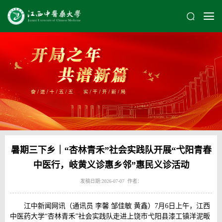
暑期三下乡｜“杏林青禾”社会实践队开展“弋阳青春
中医行，岐黄义诊惠乡邻”惠民义诊活动
发稿日期:2026-07-07 作者：
江中新闻网讯（通讯员 李馨 邹佳敏 黄鑫）7月6日上午，江西
中医药大学“杏林青禾”社会实践队走进上饶市弋阳县漆工镇洋泥畈