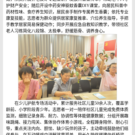
护财产安全；随后开设中药安神驱蚊香囊DIY课堂，向居民科普中
药材性味、食疗养生知识，居民亲手制作专属养生香囊；依托专业
康复技能，志愿者为群众提供居家康复推拿、穴位养生指导，手把
手教学居家简易保健动作；同步开展应急自救知识教学，带领社区
老人习练简化八段锦、太极拳，舒缓筋骨、调养身心。
在少儿护航专场活动中，累计服务社区儿童50余人次，覆盖学
龄前、小学阶段青少年。志愿者一对一陪伴社区儿童完成免费体质
监测，细致记录身高、耐力、协调性等体能健康数据；分组开展趣
味跳绳、接力闯关、集体协作体育小游戏，全程蹲身陪伴、耐心引
导，重点关注内向、胆怯、缺少玩伴的孩子，主动牵线鼓励他们结
伴参与，在互动嬉戏中消解孩童孤单，用长久陪伴搭建信任桥梁，