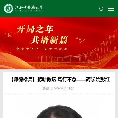
【师德标兵】躬耕教坛 笃行不怠——药学院彭红
发稿日期:2024-10-10 作者：