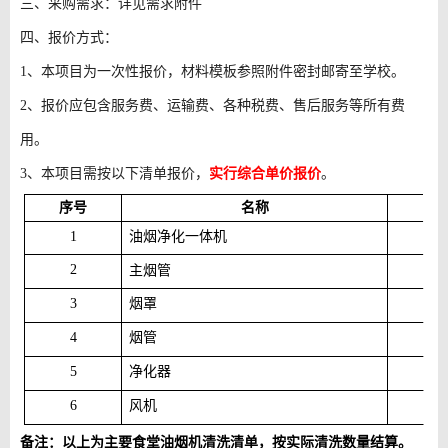
三、采购需求：详见需求附件
四、报价方式：
1、本项目为一次性报价，材料模板参照附件密封邮寄至学校。
2、报价应包含服务费、运输费、各种税费、售后服务等所有费
用。
3、本项目需按以下清单报价，
实行综合单价报价
。
序号
名称
数
1
油烟净化一体机
7
2
2
主烟管
3
烟罩
10
4
烟管
26
5
净化器
2
6
风机
1
备注：以上为主要食堂油烟机清洗清单，
按实际清洗数量结算。