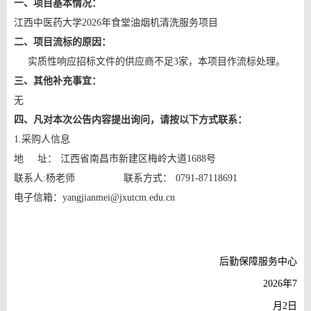
一、项目基本情况：
江西中医药大学
2026年食堂油烟机清洗服务项目
二、项目流标的原因：
实质性
响应
招标
文件的供应商不足
3家，本项目作流标处理。
三、其他补充事宜：
无
四、凡对本次公告内容提出询问，请按以下方式联系：
1.采购人信息
地
址：
江西省南昌市新建区梅岭大道
1688号
联系人
:杨老师
联系方式：
0791-8711869
1
电子信箱：
yangjianmei@jxutcm.edu.cn
后勤
保障服务中心
202
6
年
7
月
2
日