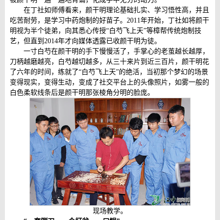
在丁社如师傅看来，颜干明理论基础扎实、学习悟性高，并且
吃苦耐劳，是学习中药炮制的好苗子。2011年开始，丁社如将颜干
明视为半个徒弟，向其悉心传授“白芍飞上天”等樟帮传统炮制技
艺，但直到2014年才向媒体透露已收颜干明为徒。
一寸白芍在颜干明的手下慢慢活了，手掌心的老茧越长越厚，
刀柄越磨越亮，白芍越切越多，从三十来片到近三百片，颜干明花
了六年的时间，练就了“白芍飞上天”的绝活，当初那个梦幻的场景
变得现实，变得生动，变成了社交平台上的头像照片，如雾一般的
白色柔软线条后是颜干明那张棱角分明的脸庞。
现场教学。