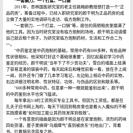
“一套铡刀、一个打盆、一口锅”
2011年，杏林国医研究室的老主任姚梅龄教授想打造一个“正
品药房”，筹备过程中，已经入职研究室的颜干明为正品药房的成
立做了大量的实地调研与走访、临方炮制工作。
“一套铡刀、一个打盆、一口锅”等，居住的简陋租房里摆满了
他的工具。因为当时研究室没有临方炮制的场地，颜干明主动请缨
自己就近租个房子，为研究室临方炮制药材，生活和工作合二为
一。
“中药鉴定是中药炮制的基础，常用中药有600多种，有些品种
性状很相似，他深知打好这个基础很重要”，回忆起最初学习中药
鉴定的经历，颜干明说“当年下了不少苦功夫”，雪白的墙面上挂满
了容易混淆的袋装中药，每天起床后和睡觉前看一看，放在手上闻
一闻，另外还专门做了几本学习笔记，左边贴上相近中药的实物，
右边详细注明名称、性状特征、功效、与伪品的区别和联系等。
“600多种常用中药，任意拿一种一眼就能鉴别出来”，颜干明
的中药鉴别水平也突飞猛进。
每年拿出1/4的工资购买专业工具书，但因为工资低，都是在
孔夫子旧书网上淘的，每天下班回到租房里也是着火入魔似的不断
实践摸索着“如何加工能让其药效发挥到极致”。
一个有意思的插曲是因为颜干明总是在家里炮制，浓烈的药味
四处弥漫，屋子里搞得“乌烟瘴气”直到被房东“扫地出门”，背着
书、扛着锅另寻容身之地。