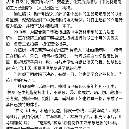
从“知其然”到“知其所以然”，龚老放手让其负责编写《中药材炮制
加工方法图解》（人卫出版社）初稿。
通过编书，颜干明深入了解了各个品种的生品与炮制品的联系
与区别，深深感受到了中药炮制的博大精深，对其由起初的兴趣转
变为热爱，并暗下决心要钻研一辈子。
2010年，为配合龚千锋教授出版《中药材炮制加工方法图
解》，正在读研二的颜干明被派驻樟树进行为期三个月的实做实
拍，负责工艺拍摄，担任理论指导。
在樟树，初见蜚声中外的“樟帮”传承人丁社如师傅时，丁师傅
正在切白芍。只见丁师傅神情肃穆，一气呵成把白芍切得薄如蝉
翼，鼓起腮帮子用力一吹，白芍片便如白蝴蝶漫天飞舞，如梦如幻
的“白芍飞上天”场景深深地刻进了他的心里。
当时颜干明就暗下决心，有朝一日，他也要学会这些技能，当
药工中的“头刀”。
丁社如师傅告诉颜干明，樟树市已有1800多年的药业历史，
“樟帮”在中药炮制技术上，不论炒、浸、炙或烘、晒、切、藏均十
分考究，独树一帜，炮制工具、辅料和工艺也独具一格，形成了一
套自己独特的体系。
“白芍飞上天，木通不见边，陈皮一条线，半夏鱼鳞片，肉桂
薄肚片，黄柏骨牌片，甘草柳叶片，桂枝瓜子片，枳壳凤眼片，川
芎蝴蝶双飞片……”这些对“樟帮”独特制作工艺形象通俗的比喻，
被颜干明一遍一遍地背诵，化成手中无穷的动力。