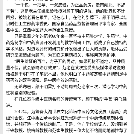
“一个包、一把伞、一双皮鞋，为正品药房，走南闯北、不辞
辛劳”，这是老主任姚梅龄教授对颜干明的评价。他的勤恳和不计
回报，被姚老看在眼里，记在心上，在他的引荐下，颜干明得以结
识时任卫生部药审委员、国家食品药品监督管理局评审专家、全国
名中医、江西中医药大学范崔生教授。
已是耄耋之年的范老60年来一直坚持中药鉴定学、生药学、中
药炮制学和中药资源开发利用的教学科研工作，形成了自己独特的
学术风格，对道地药材的研究和开发做出了巨大的贡献，退休后受
研究室邀请成为顾问，为其临床用药把关，堪称用药保护神。
“医生辨证的再准，方子开的再对，如果药材不道地，品种质
量不佳，就会影响治疗效果”，范老在某次接受央级媒体采访说的
话被颜干明写在了笔记本里，他也明白了中药鉴定和中药炮制是中
药药效的双重保障，是中医疗效的基础。
无论寒暑，颜干明雷打不动每周去范老家三次，潜心学习中药
性状鉴别的经验。
在几位泰斗级中医药名师的传帮带下，颜干明的“手艺”突飞猛
进。
2012年，为筹备太湖世界文化论坛中医药文化发展（南昌）高
级别会议，江中集团董事长钟虹光想筹建一个中药传统炮制体验
馆，并想打造一个传统炮制厂。于是，他向学校借调人，没想到龚
千锋教授、姚梅龄教授和范崔生教授三位大佬不约而同地都推荐了