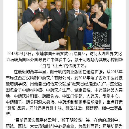
2015年9月8日，柬埔寨国王诺罗敦·西哈莫尼，访问太湖世界文化
论坛岐黄国医外国政要江中体验中心，颜干明现场为其展示樟树帮
“白芍飞上天”的传统工艺。
在最近的两年半里，颜干明的商业版图在迅速扩张，从2016年
布局江西古汉精制中药饮片有限公司，到2018年落子古汉中医药技
能培训学校，用他自己的话来说就是“框架已经搭建好了”，这张版
图包含了中药材种植、中药饮片生产、健康管理、中药滋补品大卖
场、中药饮片销售、药膳食坊、中医门诊部、大药房、制剂中心、
中药铺子、药食同源大卖场、中药炮制和鉴定技能培训，重点打造
“赣帮”品牌，同时还拥有赣十味、赣五味堂、樟建帮、继中堂等品
牌。
“目前还没实现整体盈利”，颜干明狡黠一笑，在他的规划中，
药馆、医馆、大卖场和制剂中心是商业，为盈利而建；药膳坊是为