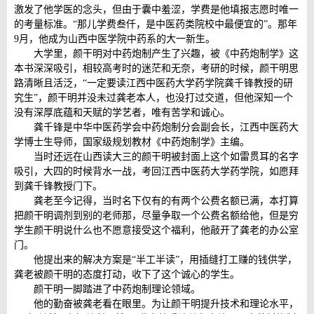
激发了他学医的念头，但由于囊中羞涩，学费是他填报志愿时唯一
的考量标准。“那儿学费叁仟，是中医药类院校中最便宜的”。那年
9月，他成为山西中医学院中药系的大一新生。
大学里，颜干明对中药炮制产生了兴趣，被《中药炮制学》这
本书深深吸引，相较高考时的迷茫和无奈，考研的时候，颜干明思
路清晰且活泛，“一定要读江西中医药大学药学院龚千锋教授的研
究生”，颜干明并没未过龚老本人，也没打过交道，但他深知一个
没有深厚底蕴和天赋的学艺者，唯有苦学和诚心。
龚千锋是中华中医药学会中药炮制分会副会长，江西中医药大
学博士生导师，国家级规划教材《中药炮制学》主编。
当时还远在山西读大三的颜干明被封面上这个如雷贯耳的名字
吸引，大四的时候背水一战，考回江西中医药大学药学院，如愿拜
到龚千锋教授门下。
龚老至今记得，当时名下仅有的有两个公费名额已满，本打算
把颜干明调剂到别的老师那，尽量争取一个公费名额给他，但是穷
学生颜干明说什么也不愿意接受这个福利，他敲开了龚老的办公室
门。
他提出来的解决方案是“半工半读”，用插缝打工赚的钱供学，
龚老被颜干明的态度打动，收下了这个诚心的学生。
颜干明一脚踏进了中药炮制理论领域。
他的勤奋被龚老看在眼里。为让颜干明提升技术和理论水平，