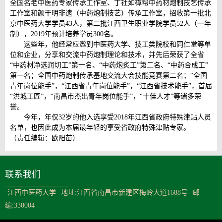
全国名老中医药专家传承工作室、丁社如樟帮中药材炮制技艺传承
工作室和颜干明非遗（中药炮制技艺）传承工作室，招收第一批北
京中医药大学学员43人，第二批江西卫生职业学院学员52人（一年
制），2019年预计培养学员300名。
这些年，他经常应邀到中医药大学、技工类院校和同仁堂等单
位和企业，分享和交流中药炮制理论和技术，并先后荣获了全省
“中药材净选润切工”第一名、“中药炮炙工”第二名、“中药合成工”
第一名；全国中药炮制传承基地交流大会技能竞赛第二名；“全国
青年岗位能手”，“江西省青年岗位能手”，“江西省技术能手”，首届
“洪城工匠”，“南昌市杰出青年岗位能手”，“十佳人才”等诸多荣
誉。
今年，年仅32岁的他入选享受2018年江西省政府特殊津贴人员
名单，也因此成为本届最年轻的享受省政府特殊津贴专家。
（责任编辑：欧阳苗）
联系我们
江西中医药大学
地址:江西省南昌市新建区梅岭大道1688号
邮
编:330004