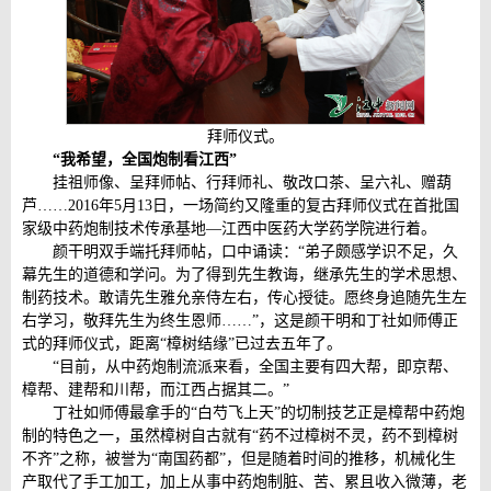
拜师仪式。
“我希望，全国炮制看江西”
挂祖师像、呈拜师帖、行拜师礼、敬改口茶、呈六礼、赠葫
芦……2016年5月13日，一场简约又隆重的复古拜师仪式在首批国
家级中药炮制技术传承基地—江西中医药大学药学院进行着。
颜干明双手端托拜师帖，口中诵读：“弟子颇感学识不足，久
幕先生的道德和学问。为了得到先生教诲，继承先生的学术思想、
制药技术。敢请先生雅允亲侍左右，传心授徒。愿终身追随先生左
右学习，敬拜先生为终生恩师……”，这是颜干明和丁社如师傅正
式的拜师仪式，距离“樟树结缘”已过去五年了。
“目前，从中药炮制流派来看，全国主要有四大帮，即京帮、
樟帮、建帮和川帮，而江西占据其二。”
丁社如师傅最拿手的“白芍飞上天”的切制技艺正是樟帮中药炮
制的特色之一，虽然樟树自古就有“药不过樟树不灵，药不到樟树
不齐”之称，被誉为“南国药都”，但是随着时间的推移，机械化生
产取代了手工加工，加上从事中药炮制脏、苦、累且收入微薄，老