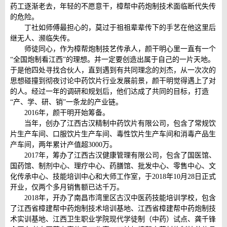
药工逐渐老去，年轻的不愿意干，樟帮中药炮制技术面临断代失传
的危险。
丁社如师傅最担心的，莫过于祖祖辈辈传下的手艺在他这里后
继无人、濒临失传。
师徒同心，作为樟帮炮制技艺传承人，颜干明心里一直有一个
“全国炮制看江西”的理想。并一定要创造出属于自己的一片天地。
于是他四处寻找合伙人，直到遇到有共同理念的刘杰，从一次次的
思想碰撞到彻夜讨论中药饮片行业发展前景，颜干明觉得遇上了对
的人。经过一年的调研和规划后，他们达成了共同的目标，打造
“产、学、研、销”一条龙的产业链。
2016年，颜干明开始筹备。
当年，创办了江西古汉精制中药饮片有限公司，包含了常规饮
片生产车间、口服饮片生产车间、毒性饮片生产车间和消毒产品生
产车间，两年累计产值超3000万。
2017年，筹办了江西古汉健康管理有限公司，包含了国医馆、
国药馆、制剂中心、理疗中心、药膳馆、批发中心、零售中心、文
化传承中心、技能培训中心和大师工作室，于2018年10月28日正式
开业，仅两个多月销售额已达千万。
2018年，开办了南昌市湾里区古汉中医药技能培训学校，包含
了江西省樟建帮中药炮制技术培训基地、江西省樟建帮中药炮制技
术实训基地、江西卫生职业学院现代学徒制（中药）试点、龚千锋