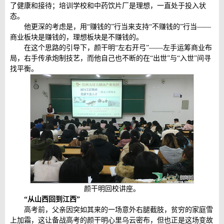
了健康和接待；培训学校和中药饮片厂是理想，一直处于投入状
态。
他更深的考虑是，用“赚钱的”行当来支持“不赚钱的”行当——
商业板块是赚钱的，理想板块是不赚钱的。
在这个思路的引导下，颜干明“左右开弓”——左手运筹商业布
局，右手传承炮制技艺，而他自己也不断的在“出世”与“入世”间寻
找平衡。
颜干明回校讲座。
“从山西回到江西”
高考前，父亲因突如其来的一场意外右腿截肢，贫穷的家庭雪
上加霜，这让备战高考的颜干明心里乌云密布，但也正是这场变故