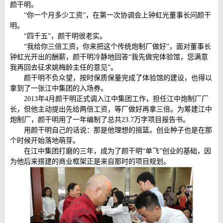
颜干明。
“你一个月多少工资”，在第一次协调会上钟虹光董事长问颜干
明。
“四千五”，颜干明很老实。
“我给你三倍工资，你来把这个传统炮制厂做好”，面对董事长
钟虹光开出的酬薪，颜干明冷静地回答“我先做完体验馆，您满意
我再回去征求姚梅龄主任的意见”。
颜干明不负众望，按时保质保量完成了体验馆的建设，也得以
拿到了一张江中集团的入场券。
2013年4月颜干明正式调入江中集团工作，担任江中炮制厂厂
长，但他主动提出先给两倍工资，等厂做好再拿三倍。为筹建江中
炮制厂，颜干明用了一年编制了总共23.7万字项目报告书。
用颜干明自己的话说：那是他理想的摇篮。创业种子也是在那
个时候开始落地萌芽。
在江中集团打磨的三年，成为了颜干明“单飞”创业的基础，因
为他后来搭建的商业框架正是来自那时的项目规划。