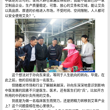
中医绝对认可的，使用人群也普遍反映较好，我能不能自己办一家
艾制品企业，生产质量稳定、可靠、放心的艾条和艾绒，能让艾灸
以高品质、厚道的价格进入市场，不受时间、空间限制，人人都可
以安全使用艾灸？”。
这个想法对于孙向东来说，等同于人生航向的转向，毕竟，在
此之前，他的目标是当一名医生。
但随着对市场和行业了解越来越深，孙向东深深地意识到影响
中医发展的因素不只是医生、医术，还有医生们的“兵”，比如开方
所用的中药和针灸所用的艾条。
到底是为做一名临床医生而努力，还是把精力转移到艾草产业
上？这个问题盘桓在他心里很久。