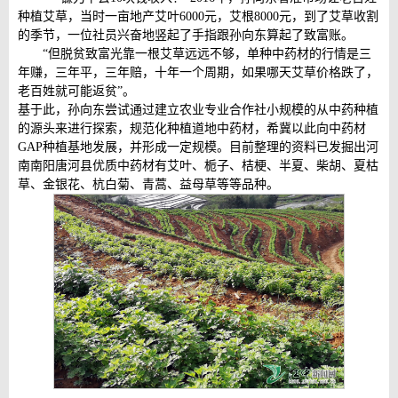
种植艾草，当时一亩地产艾叶6000元，艾根8000元，到了艾草收割
的季节，一位社员兴奋地竖起了手指跟孙向东算起了致富账。
“但脱贫致富光靠一根艾草远远不够，单种中药材的行情是三
年赚，三年平，三年赔，十年一个周期，如果哪天艾草价格跌了，
老百姓就可能返贫”。
基于此，孙向东尝试通过建立农业专业合作社小规模的从中药种植
的源头来进行探索，规范化种植道地中药材，希冀以此向中药材
GAP种植基地发展，并形成一定规模。目前整理的资料已发掘出河
南南阳唐河县优质中药材有艾叶、栀子、桔梗、半夏、柴胡、夏枯
草、金银花、杭白菊、青蒿、益母草等等品种。