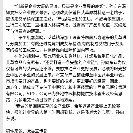
“创新是企业发展的灵魂，质量是企业发展的底线”，孙向东深
知要把艾产业做大做强，必须改变仅销售艾草原材料这一老路子，
应该走艾草精深加工之路。“产品精细化加工后，不必再依靠别人
进行二次加工，直接进入终端市场，既提高了产品附加值，又缩短
了与消费者的距离。”
厂子里机器轰鸣，艾草精深加工设备将四面八方运来的艾草进
行分类加工：有的通过
提炼制成艾草精油;有的制成艾绒用于艾灸;
有的被加工成艾柱，并逐步推向国际和国内市场。
在他的规划中，豫九药业从艾灸器材、排烟系统到日化产品、
艾草食品应有尽有，“还要打造一条完整的产业链”，孙向东认为仅
仅有可靠的艾产品还不够，要想推动产业更好发展，必须将眼光放
至中医药事业的发展上来，将艾草产业链延伸至中医药事业中去。
市场需要好的产品，也需要好的技术，更需要好的经营。因此，
2017年，他成立了专注于中医培训和中医经营的江西奎元医疗管理
有限公司。如今，公司已为多地中医机构提供技术输出及经营思
路，为多地艾草项目提供了落地方案。
“我做的是围绕艾草的全产业链，希望这条产业链上无论哪一
块，都能让业界的人第一时间想到我，这是我最大的心愿”，孙向
东说。
稿件来源：党委宣传部