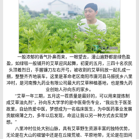
一股浓郁的香气扑鼻而来，一眼望去，漫山遍野都是绿色盈
盈，如绿毯一般铺开的艾草迎风起舞，初夏的五月，三四十名农民
头顶着烈日，手握镰刀左右开弓，被收割的艾草码放一起扎成一
捆，整整齐齐地装车，这里是革命老区南阳市唐河县马振抚乡八里
冲村，是河南豫九药业有限公司最大的艾草种植基地，也是豫九药
业创始人孙向东的家乡。
“艾草一年三期，五月这一茬质量是最好的，可以用来提炼制
成艾草油丸剂”，孙向东大学学的是中医骨伤专业，“我出生于医圣
故里，自幼热爱中医，梦想成为一名临床医生，为中医药事业发展
贡献绵薄之力，多年以后发现，命运让我以另一种方式去实现梦
想。”
八里冲村位处大别山脉，具有艾草野生资源丰富的独特优势，
无论是在大山的褶皱中还是在丘陵荒坡、平原地带，无论是在田间