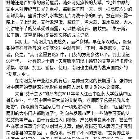
野地还是百姓家的房前屋后，随处可见疯长的艾草。“地处中原的
家乡人对传统节日尤为重视，每到端午前一天，割一把高度均匀的
新鲜艾草，盛满井水的水盆放几片清洗干净的叶子，放在室外露一
晚上，早上洗脸，艾叶煮鸡蛋、煮粽子、煮大蒜、煮水洗澡，大人
们讲端午节的艾草受过雨露，可以祛除病邪、防蚊虫。”生于斯，
长于斯，艾草是孙向东最难忘怀的成长记忆。
实际上，“南阳艾”历史悠久，品种多样。早在东汉时期，医圣
张仲景在其撰写的《伤寒论》中就写道：“下利，手足厥冷，无脉
者，灸之。”其《金匮要略》中，用艾的方剂多达13个。到上世纪
90年代，一批有识之士把上天禀赋南阳漫山遍野的艾草进行规模化
采集、收购、加工、销售、使用，南阳也由此成为蜚声国内外的
“艾草之乡”。
在南阳艾草产业红火的背后，是仲景文化的长期浸润。张仲景
对中医药的贡献深刻地影响着南阳人对艾草艾灸的人文情怀。
来自“艾草之乡”的孙向东2011年考入江西中医药大学就读中医
骨伤专业，“学习中医需要大量的艾制品，老师同学总是托我从南
阳带”，所以他每次回家后有了一项规定动作——搜街，“医圣祠街
两侧的大小门店都跑遍了”，孙向东发现市面上一些随手可买的艾
柱艾条等产品，由于行业进入门槛低，产品质量良莠不齐，甚至有
些商家以蒿草混合调味剂冒充艾草，他的搜街范围从唐河县拓展到
南阳各县的艾制品厂，渐渐地，他有了不同的想法，“艾灸养生是