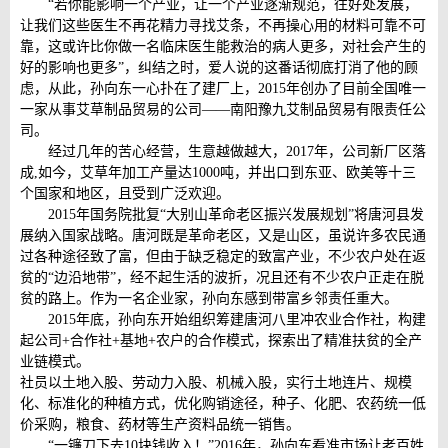
“若你能影响一个产业，让一个产业逐渐规范，往好处发展，
让我们这些医生不再花精力寻找艾条，不再操心用的材料可靠不可
靠，这或许比你做一名临床医生能救治的病人更多，对社会产生的
好的影响也更多”，纠结之时，爱人说的这番话彻底打消了他的顾
虑，从此，孙向东一心扑在了建厂上，2015年创办了目前全国唯一
一家从事艾草制品贸易的公司——南阳豫九艾制品贸易有限责任公
司。
经过几年的苦心经营，生意越做越大，2017年，公司新厂区落
成,如今，艾草年加工产量达1000吨，并出口到东亚、欧美等十三
个国家和地区，且受到广泛欢迎。
2015年国务院批复“大别山革命老区振兴发展规划”将唐河县发
展纳入国家战略。唐河既是革命老区，又是山区，虽说许多农民通
过各种途径致了富，但由于缺乏稳定的致富产业，不少农户处在返
贫的“边沿地带”，经不起生活的波折，况且还有不少农户正走在脱
贫的路上。作为一名企业家，孙向东感到带富乡邻责任重大。
2015年底，孙向东开始组织筹建唐河八里冲农业合作社，构建
起公司+合作社+基地+农户的合作模式，探索出了精准扶贫的全产
业链模式。
社员以土地入股、劳动力入股、机械入股，实行土地连片、规模
化、标准化的种植方式，优化购销途径，种子、化肥、农药统一低
价采购，粮食、药材等生产资料品统一销售。
“一镰刀下去10块钱收入！”2016年，孙向东看准市场让老百姓